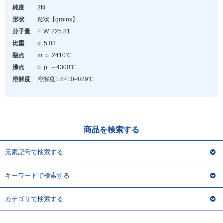
アウトレット
純度
3N
形状
粒状
【grains】
化学教材・オリジナルグッズ
分子量
F. W. 225.81
比重
d. 5.03
融点
m. p. 2410℃
沸点
b. p. ～4300℃
溶解度
溶解度1.8×10
-4
/29℃
商品を検索する
元素記号で検索する
キーワードで検索する
カテゴリで検索する