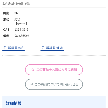
名称通知対象物質（労）
フリーワードで検索
純度
3N
形状
粒状
カタログコードで検索
【grains】
化学式で検索
CAS
1314-36-9
備考
分析表添付
和名・英名で検索
CAS番号で検索
SDS 日本語
SDS English
この商品をお気に入りに追加
カテゴリで検索する
商品分類
この商品について問い合わせる
化合物
形状詳細
詳細情報