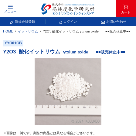
メニュー
カート
新規会員登録
ログイン
お問い合わせ
HOME
イットリウム
Y
2
O
3
酸化イットリウム
yttrium oxide ■■販売休止中■■
元素記号で検索する
YYO01GB
元素周期表をタップすると、拡大表示されます。拡大した表から元素記号をタップ
Y
2
O
3
酸化イットリウム
yttrium oxide ■■販売休止中■■
し、一覧へ移動してください。
青色が取り扱い対象元素です。
常温常圧で気体であり、弊社では取り扱いしておりません。
放射性元素または人工元素であり、弊社では取り扱いしておりません。
※画像は一例です。実際の商品とは異なる場合がございます。
キーワードで検索する