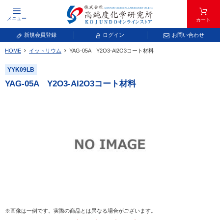
メニュー
カート
新規会員登録
ログイン
お問い合わせ
HOME
イットリウム
YAG-05A Y
2
O
3
-Al
2
O
3
コート材料
元素記号で検索する
YYK09LB
元素周期表をタップすると、拡大表示されます。拡大した表から元素記号をタップ
YAG-05A Y
2
O
3
-Al
2
O
3
コート材料
し、一覧へ移動してください。
青色が取り扱い対象元素です。
常温常圧で気体であり、弊社では取り扱いしておりません。
放射性元素または人工元素であり、弊社では取り扱いしておりません。
※画像は一例です。実際の商品とは異なる場合がございます。
キーワードで検索する