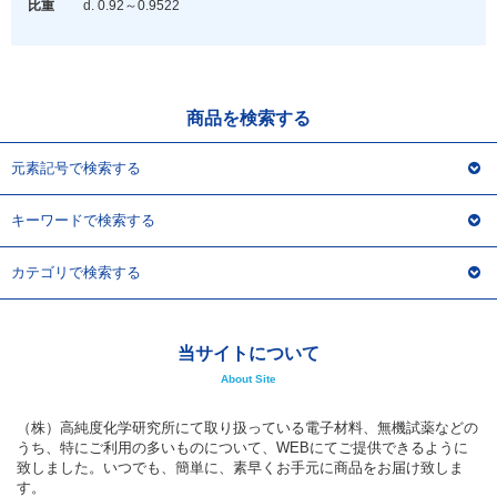
アウトレット
比重
d. 0.92～0.95
22
化学教材・オリジナルグッズ
商品を検索する
元素記号で検索する
キーワードで検索する
カテゴリで検索する
当サイトについて
About Site
（株）高純度化学研究所にて取り扱っている電子材料、無機試薬などの
うち、特にご利用の多いものについて、WEBにてご提供できるように
致しました。いつでも、簡単に、素早くお手元に商品をお届け致しま
す。