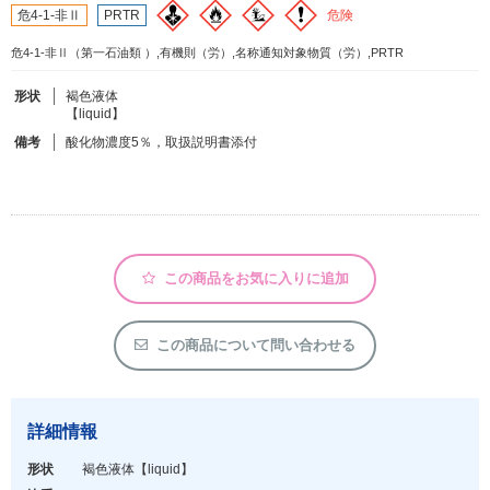
危険
危4-1-非Ⅱ
PRTR
危4-1-非Ⅱ（第一石油類 ）,有機則（労）,名称通知対象物質（労）,PRTR
フリーワードで検索
カタログコードで検索
形状
褐色液体
【liquid】
化学式で検索
備考
酸化物濃度5％，取扱説明書添付
和名・英名で検索
CAS番号で検索
この商品をお気に入りに追加
カテゴリで検索する
この商品について問い合わせる
商品分類
化合物
詳細情報
形状詳細
形状
褐色液体
【liquid】