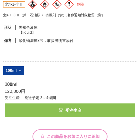
危険
危4-1-非Ⅱ
危4-1-非Ⅱ（第一石油類 ）,有機則（労）,名称通知対象物質（労）
フリーワードで検索
カタログコードで検索
形状
黒褐色液体
【liquid】
化学式で検索
備考
酸化物濃度3％，取扱説明書添付
和名・英名で検索
CAS番号で検索
100ml
100ml
120,800円
カテゴリで検索する
受注生産
発送予定:3～4週間
商品分類
受注生産
化合物
形状詳細
この商品をお気に入りに追加