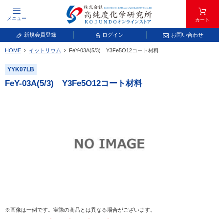
メニュー
カート
新規会員登録
ログイン
お問い合わせ
HOME
イットリウム
FeY-03A(5/3) Y
3
Fe
5
O
12
コート材料
元素記号で検索する
YYK07LB
元素周期表をタップすると、拡大表示されます。拡大した表から元素記号をタップ
FeY-03A(5/3) Y
3
Fe
5
O
12
コート材料
し、一覧へ移動してください。
青色が取り扱い対象元素です。
常温常圧で気体であり、弊社では取り扱いしておりません。
放射性元素または人工元素であり、弊社では取り扱いしておりません。
※画像は一例です。実際の商品とは異なる場合がございます。
キーワードで検索する