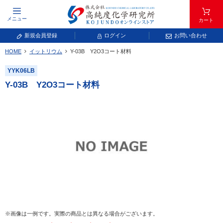
メニュー
カート
新規会員登録
ログイン
お問い合わせ
HOME
イットリウム
Y-03B Y
2
O
3
コート材料
元素記号で検索する
YYK06LB
元素周期表をタップすると、拡大表示されます。拡大した表から元素記号をタップ
Y-03B Y
2
O
3
コート材料
し、一覧へ移動してください。
青色が取り扱い対象元素です。
常温常圧で気体であり、弊社では取り扱いしておりません。
放射性元素または人工元素であり、弊社では取り扱いしておりません。
※画像は一例です。実際の商品とは異なる場合がございます。
キーワードで検索する