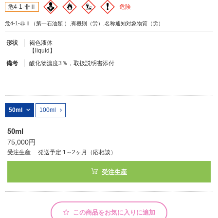
危険
危4-1-非Ⅱ
危4-1-非Ⅱ（第一石油類 ）,有機則（労）,名称通知対象物質（労）
フリーワードで検索
カタログコードで検索
形状
褐色液体
【liquid】
化学式で検索
備考
酸化物濃度3％，取扱説明書添付
和名・英名で検索
CAS番号で検索
50ml
100ml
50ml
75,000円
カテゴリで検索する
受注生産
発送予定:1～2ヶ月（応相談）
商品分類
受注生産
化合物
形状詳細
この商品をお気に入りに追加