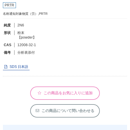
PRTR
名称通知対象物質（労）,PRTR
フリーワードで検索
カタログコードで検索
純度
2N6
形状
粉末
化学式で検索
【powder】
和名・英名で検索
CAS
12008-32-1
備考
分析表添付
CAS番号で検索
SDS 日本語
カテゴリで検索する
この商品をお気に入りに追加
商品分類
化合物
この商品について問い合わせる
形状詳細