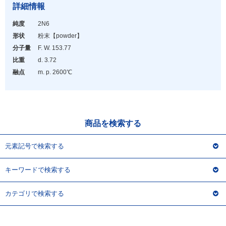
アウトレット
詳細情報
化学教材・オリジナルグッズ
純度
2N6
形状
粉末
【powder】
分子量
F. W. 153.77
比重
d. 3.72
融点
m. p. 2600℃
商品を検索する
元素記号で検索する
キーワードで検索する
カテゴリで検索する