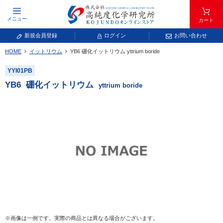
メニュー
カート
新規会員登録
ログイン
お問い合わせ
HOME
イットリウム
YB
6
硼化イットリウム
yttrium boride
元素記号で検索する
YYI01PB
元素周期表をタップすると、拡大表示されます。拡大した表から元素記号をタップ
YB
6
硼化イットリウム
yttrium boride
し、一覧へ移動してください。
青色が取り扱い対象元素です。
常温常圧で気体であり、弊社では取り扱いしておりません。
放射性元素または人工元素であり、弊社では取り扱いしておりません。
※画像は一例です。実際の商品とは異なる場合がございます。
キーワードで検索する