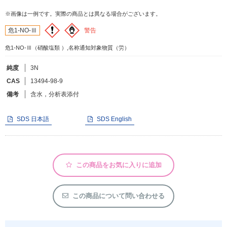
※画像は一例です。実際の商品とは異なる場合がございます。
フリーワードで検索
警告
危1-NO-Ⅲ
カタログコードで検索
危1-NO-Ⅲ（硝酸塩類 ）,名称通知対象物質（労）
化学式で検索
純度
3N
和名・英名で検索
CAS
13494-98-9
CAS番号で検索
備考
含水，分析表添付
SDS 日本語
SDS English
カテゴリで検索する
この商品をお気に入りに追加
商品分類
化合物
この商品について問い合わせる
形状詳細