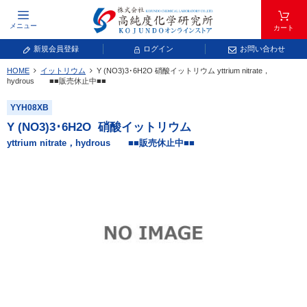
メニュー
カート
新規会員登録
ログイン
お問い合わせ
HOME
イットリウム
Y (NO
3
)
3
･6H
2
O
硝酸イットリウム
yttrium nitrate，
元素記号で検索する
hydrous ■■販売休止中■■
YYH08XB
元素周期表をタップすると、拡大表示されます。拡大した表から元素記号をタップ
し、一覧へ移動してください。
Y (NO
3
)
3
･6H
2
O
硝酸イットリウム
青色が取り扱い対象元素です。
yttrium nitrate，hydrous ■■販売休止中■■
常温常圧で気体であり、弊社では取り扱いしておりません。
放射性元素または人工元素であり、弊社では取り扱いしておりません。
キーワードで検索する