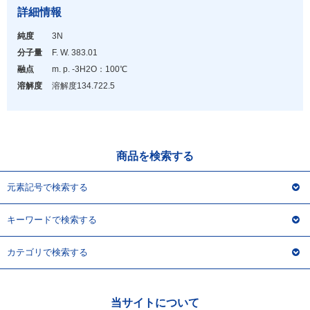
アウトレット
詳細情報
化学教材・オリジナルグッズ
純度
3N
分子量
F. W. 383.01
融点
m. p. -3H
2
O：100℃
溶解度
溶解度134.7
22.5
商品を検索する
元素記号で検索する
キーワードで検索する
カテゴリで検索する
当サイトについて