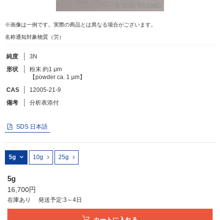
※画像は一例です。実際の商品とは異なる場合がございます。
フリーワードで検索
名称通知対象物質（労）
カタログコードで検索
純度
3N
化学式で検索
形状
粉末 約1 μm
和名・英名で検索
【powder ca. 1 μm】
CAS番号で検索
CAS
12005-21-9
備考
分析表添付
SDS 日本語
カテゴリで検索する
5g
10g
25g
商品分類
5g
化合物
16,700円
在庫あり
発送予定:3～4日
形状詳細
カートに入れる