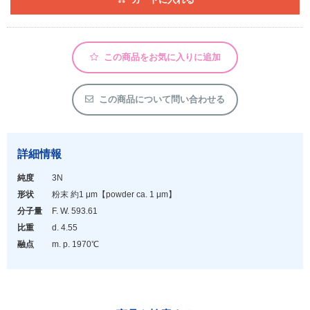
アウトレット
化学教材・オリジナルグッズ
この商品をお気に入りに追加
この商品について問い合わせる
詳細情報
純度
3N
形状
粉末 約1 μm
【powder ca. 1 μm】
分子量
F. W. 593.61
比重
d. 4.55
融点
m. p. 1970℃