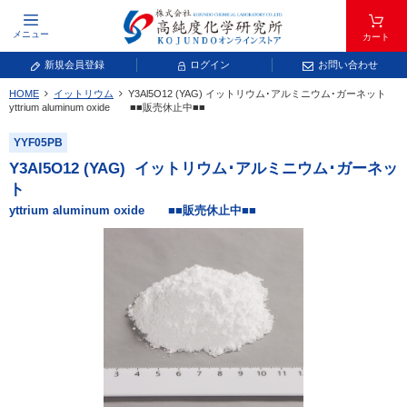
メニュー
カート
新規会員登録
ログイン
お問い合わせ
HOME
イットリウム
Y
3
Al
5
O
12
(YAG)
イットリウム･アルミニウム･ガーネット
元素記号で検索する
yttrium aluminum oxide ■■販売休止中■■
YYF05PB
元素周期表をタップすると、拡大表示されます。拡大した表から元素記号をタップ
し、一覧へ移動してください。
Y
3
Al
5
O
12
(YAG)
イットリウム･アルミニウム･ガーネッ
青色が取り扱い対象元素です。
ト
yttrium aluminum oxide ■■販売休止中■■
常温常圧で気体であり、弊社では取り扱いしておりません。
放射性元素または人工元素であり、弊社では取り扱いしておりません。
キーワードで検索する