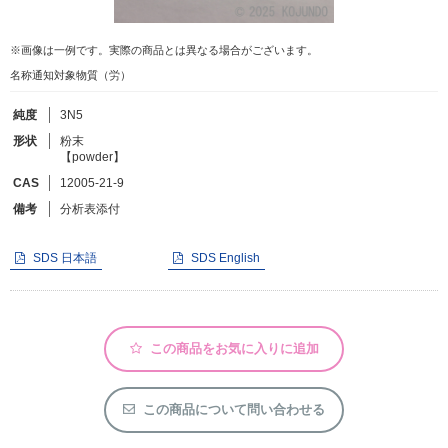
※画像は一例です。実際の商品とは異なる場合がございます。
フリーワードで検索
名称通知対象物質（労）
カタログコードで検索
純度
3N5
化学式で検索
形状
粉末
和名・英名で検索
【powder】
CAS番号で検索
CAS
12005-21-9
備考
分析表添付
SDS 日本語
SDS English
カテゴリで検索する
商品分類
この商品をお気に入りに追加
化合物
この商品について問い合わせる
形状詳細