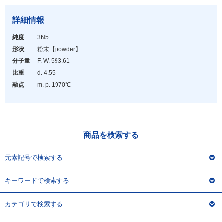
アウトレット
詳細情報
化学教材・オリジナルグッズ
純度
3N5
形状
粉末
【powder】
分子量
F. W. 593.61
比重
d. 4.55
融点
m. p. 1970℃
商品を検索する
元素記号で検索する
キーワードで検索する
カテゴリで検索する