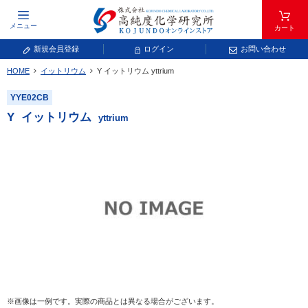
メニュー
カート
新規会員登録
ログイン
お問い合わせ
HOME
イットリウム
Y
イットリウム
yttrium
元素記号で検索する
YYE02CB
元素周期表をタップすると、拡大表示されます。拡大した表から元素記号をタップ
Y
イットリウム
yttrium
し、一覧へ移動してください。
青色が取り扱い対象元素です。
常温常圧で気体であり、弊社では取り扱いしておりません。
放射性元素または人工元素であり、弊社では取り扱いしておりません。
※画像は一例です。実際の商品とは異なる場合がございます。
キーワードで検索する