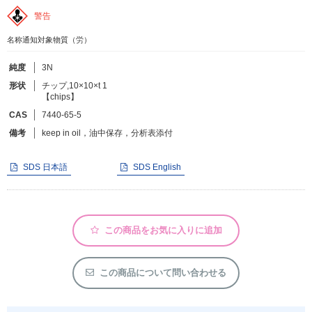
警告
フリーワードで検索
名称通知対象物質（労）
カタログコードで検索
純度
3N
化学式で検索
形状
チップ,10×10×t 1
【chips】
和名・英名で検索
CAS
7440-65-5
CAS番号で検索
備考
keep in oil，油中保存，分析表添付
SDS 日本語
SDS English
カテゴリで検索する
この商品をお気に入りに追加
商品分類
化合物
この商品について問い合わせる
形状詳細