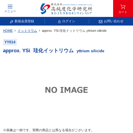
メニュー
カート
新規会員登録
ログイン
お問い合わせ
HOME
イットリウム
approx. YSi
珪化イットリウム
yttrium silicide
元素記号で検索する
YY014
元素周期表をタップすると、拡大表示されます。拡大した表から元素記号をタップ
approx. YSi
珪化イットリウム
yttrium silicide
し、一覧へ移動してください。
青色が取り扱い対象元素です。
常温常圧で気体であり、弊社では取り扱いしておりません。
放射性元素または人工元素であり、弊社では取り扱いしておりません。
※画像は一例です。実際の商品とは異なる場合がございます。
キーワードで検索する