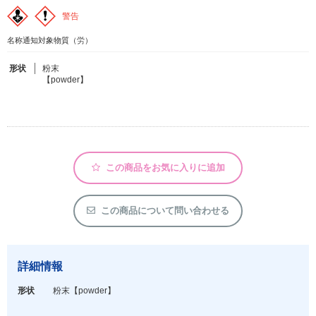
警告
フリーワードで検索
名称通知対象物質（労）
カタログコードで検索
形状
粉末
【powder】
化学式で検索
和名・英名で検索
CAS番号で検索
この商品をお気に入りに追加
カテゴリで検索する
この商品について問い合わせる
商品分類
化合物
詳細情報
形状詳細
形状
粉末
【powder】