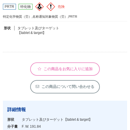
危険
PRTR
特化物
フリーワードで検索
特定化学物質（労）,名称通知対象物質（労）,PRTR
カタログコードで検索
形状
タブレット及びターゲット
【tablet & target】
化学式で検索
和名・英名で検索
CAS番号で検索
この商品をお気に入りに追加
カテゴリで検索する
この商品について問い合わせる
商品分類
化合物
詳細情報
形状詳細
形状
タブレット及びターゲット
【tablet & target】
分子量
F. W. 191.84