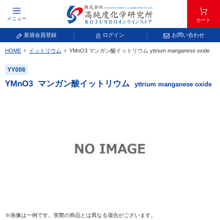
メニュー
カート
新規会員登録
ログイン
お問い合わせ
HOME
イットリウム
YMnO
3
マンガン酸イットリウム
yttrium manganese oxide
元素記号で検索する
YY006
元素周期表をタップすると、拡大表示されます。拡大した表から元素記号をタップ
YMnO
3
マンガン酸イットリウム
yttrium manganese oxide
し、一覧へ移動してください。
青色が取り扱い対象元素です。
常温常圧で気体であり、弊社では取り扱いしておりません。
放射性元素または人工元素であり、弊社では取り扱いしておりません。
※画像は一例です。実際の商品とは異なる場合がございます。
キーワードで検索する