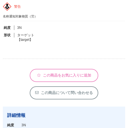
警告
フリーワードで検索
名称通知対象物質（労）
カタログコードで検索
純度
3N
化学式で検索
形状
ターゲット
【target】
和名・英名で検索
CAS番号で検索
この商品をお気に入りに追加
カテゴリで検索する
この商品について問い合わせる
商品分類
化合物
詳細情報
形状詳細
純度
3N