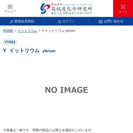
メニュー
カート
新規会員登録
ログイン
お問い合わせ
HOME
イットリウム
Y
イットリウム
yttrium
元素記号で検索する
YY001
元素周期表をタップすると、拡大表示されます。拡大した表から元素記号をタップ
Y
イットリウム
yttrium
し、一覧へ移動してください。
青色が取り扱い対象元素です。
常温常圧で気体であり、弊社では取り扱いしておりません。
放射性元素または人工元素であり、弊社では取り扱いしておりません。
※画像は一例です。実際の商品とは異なる場合がございます。
キーワードで検索する