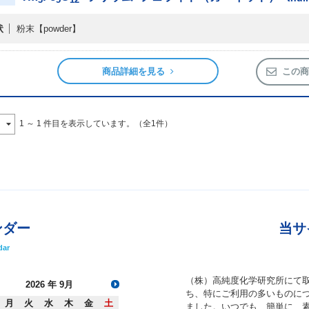
状
粉末
【powder】
商品詳細を見る
この商
1 ～ 1 件目を表示しています。（全1件）
ンダー
当サ
dar
（株）高純度化学研究所にて
2026
年 9月
ち、特にご利用の多いものにつ
月
火
水
木
金
土
ました。いつでも、簡単に、