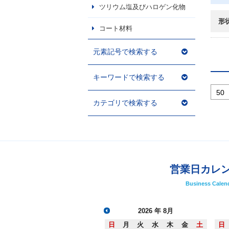
ツリウム塩及びハロゲン化物
形
コート材料
元素記号で検索する
キーワードで検索する
カテゴリで検索する
営業日カレ
Business Calen
2026
年 8月
日
月
火
水
木
金
土
日