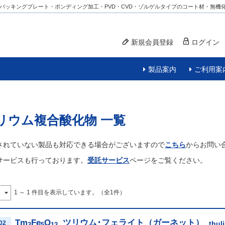
バッキングプレート・ボンディング加工・PVD・CVD・ゾルゲルタイプのコート材・無機
新規会員登録
ログイン
製品案内
ご利用案
リウム複合酸化物
一覧
されていない製品も対応できる場合がございますので
こちら
からお問い
サービスも行っております。
受託サービス
ページをご覧ください。
1 ～ 1 件目を表示しています。（全1件）
Tm
Fe
O
ツリウム･フェライト（ガーネット）
02
thul
3
5
12