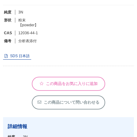
純度
3N
フリーワードで検索
形状
粉末
【powder】
カタログコードで検索
CAS
12036-44-1
化学式で検索
備考
分析表添付
和名・英名で検索
CAS番号で検索
SDS 日本語
この商品をお気に入りに追加
カテゴリで検索する
商品分類
この商品について問い合わせる
化合物
形状詳細
詳細情報