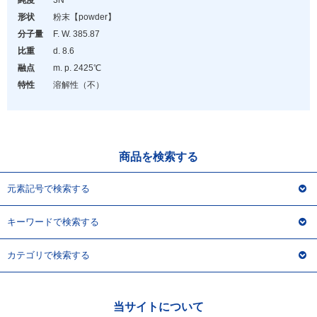
純度
3N
アウトレット
形状
粉末
【powder】
化学教材・オリジナルグッズ
分子量
F. W. 385.87
比重
d. 8.6
融点
m. p. 2425℃
特性
溶解性（不）
商品を検索する
元素記号で検索する
キーワードで検索する
カテゴリで検索する
当サイトについて