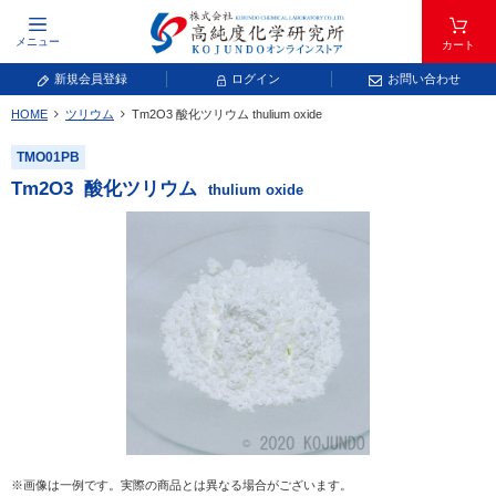
メニュー
カート
新規会員登録
ログイン
お問い合わせ
HOME
ツリウム
Tm
2
O
3
酸化ツリウム
thulium oxide
元素記号で検索する
TMO01PB
元素周期表をタップすると、拡大表示されます。拡大した表から元素記号をタップ
Tm
2
O
3
酸化ツリウム
thulium oxide
し、一覧へ移動してください。
青色が取り扱い対象元素です。
常温常圧で気体であり、弊社では取り扱いしておりません。
放射性元素または人工元素であり、弊社では取り扱いしておりません。
※画像は一例です。実際の商品とは異なる場合がございます。
キーワードで検索する