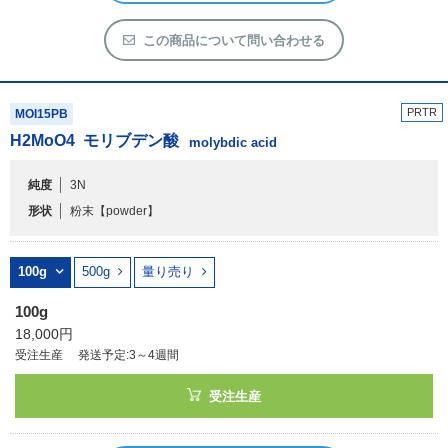
PRTR
MOI15PB
H
2
MoO
4
モリブデン酸
molybdic acid
純度
3N
形状
粉末
【powder】
100g
500g
量り売り
100g
18,000円
受注生産
発送予定:3～4週間
受注生産
商品詳細を見る