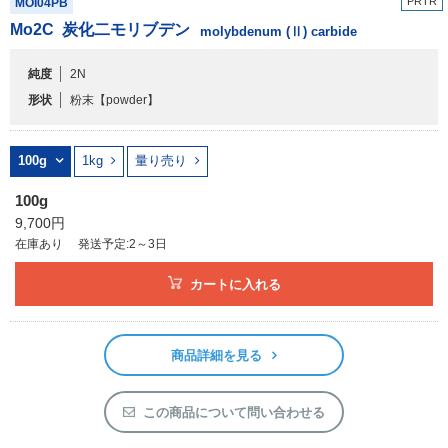
PRTR
MOI04PB
アウトレット
Mo
2
C
炭化二モリブデン
molybdenum (Ⅱ) carbide
化学教材・オリジナルグッズ
純度
2N
形状
粉末
【powder】
100g
1kg
量り売り
100g
9,700円
在庫あり
発送予定:2～3日
カートに入れる
商品詳細を見る
この商品について問い合わせる