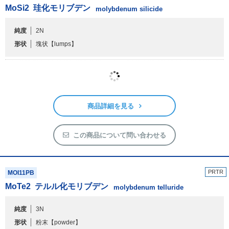
MoSi
2
珪化モリブデン
molybdenum silicide
純度
2N
形状
塊状
【lumps】
商品詳細を見る
この商品について問い合わせる
PRTR
MOI11PB
MoTe
2
テルル化モリブデン
molybdenum telluride
純度
3N
形状
粉末
【powder】