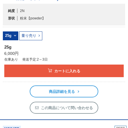
純度
2N
フリーワードで検索
形状
粉末
【powder】
カタログコードで検索
化学式で検索
25g
量り売り
和名・英名で検索
25g
CAS番号で検索
6,000円
在庫あり
発送予定:2～3日
カートに入れる
カテゴリで検索する
商品詳細を見る
商品分類
化合物
この商品について問い合わせる
形状詳細