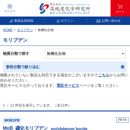
メニュー
カート
新規会員登録
ログイン
お問い合わせ
HOME
モリブデン
無機化合物
元素記号で検索する
モリブデン
元素周期表をタップすると、拡大表示されます。拡大した表から元素記号をタップ
し、一覧へ移動してください。
物質分類で探す
青色が取り扱い対象元素です。
形状分類で絞り込む
掲載されていない製品も対応できる場合がございますので
こちら
からお問い
合わせください。
受託サービスも行っております。
受託サービス
ページをご覧ください。
1 ～ 11 件目を表示しています。（全11件）
常温常圧で気体であり、弊社では取り扱いしておりません。
放射性元素または人工元素であり、弊社では取り扱いしておりません。
PRTR
MOI01PB
MoB
硼化モリブデン
キーワードで検索する
molybdenum boride