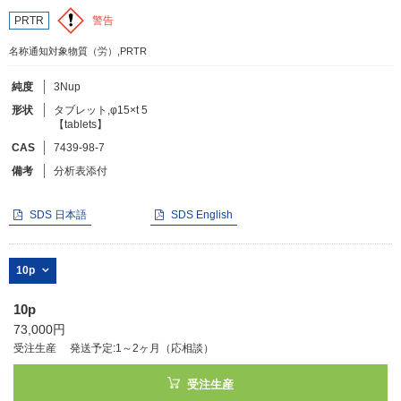
警告
PRTR
フリーワードで検索
名称通知対象物質（労）,PRTR
カタログコードで検索
純度
3Nup
化学式で検索
形状
タブレット,φ15×t 5
【tablets】
和名・英名で検索
CAS
7439-98-7
CAS番号で検索
備考
分析表添付
SDS 日本語
SDS English
カテゴリで検索する
10p
商品分類
10p
73,000円
化合物
受注生産
発送予定:1～2ヶ月（応相談）
形状詳細
受注生産