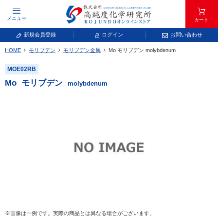
メニュー
カート
新規会員登録
ログイン
お問い合わせ
HOME
モリブデン
モリブデン金属
Mo
モリブデン
molybdenum
元素記号で検索する
MOE02RB
元素周期表をタップすると、拡大表示されます。拡大した表から元素記号をタップ
Mo
モリブデン
molybdenum
し、一覧へ移動してください。
青色が取り扱い対象元素です。
常温常圧で気体であり、弊社では取り扱いしておりません。
放射性元素または人工元素であり、弊社では取り扱いしておりません。
※画像は一例です。実際の商品とは異なる場合がございます。
キーワードで検索する