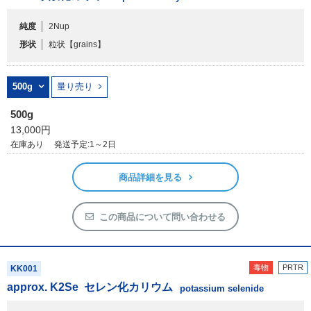
純度
2Nup
フリーワードで検索
形状
粒状
【grains】
カタログコードで検索
化学式で検索
500g
量り売り
和名・英名で検索
500g
CAS番号で検索
13,000円
在庫あり
発送予定:1～2日
商品詳細を見る
カテゴリで検索する
この商品について問い合わせる
商品分類
化合物
毒物
PRTR
KK001
approx. K
2
Se
セレン化カリウム
形状詳細
potassium selenide