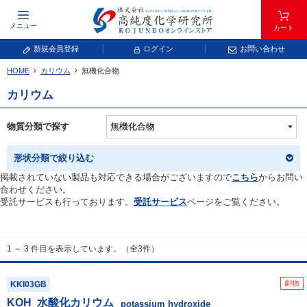
メニュー
カート
新規会員登録
ログイン
お問い合わせ
HOME
カリウム
無機化合物
元素記号で検索する
カリウム
元素周期表をタップすると、拡大表示されます。拡大した表から元素記号をタップ
し、一覧へ移動してください。
物質分類で探す
青色が取り扱い対象元素です。
形状分類で絞り込む
掲載されていない製品も対応できる場合がございますので
こちら
からお問い
合わせください。
受託サービスも行っております。
受託サービス
ページをご覧ください。
1 ～ 3 件目を表示しています。（全3件）
常温常圧で気体であり、弊社では取り扱いしておりません。
放射性元素または人工元素であり、弊社では取り扱いしておりません。
劇物
KKI03GB
KOH
水酸化カリウム
キーワードで検索する
potassium hydroxide