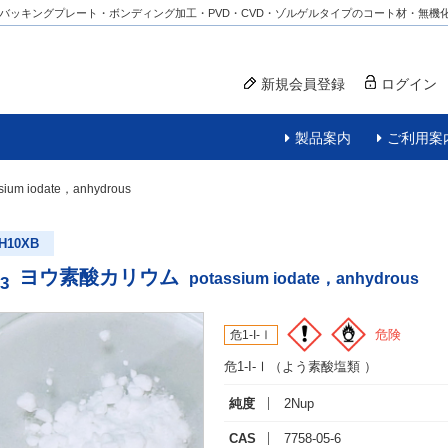
バッキングプレート・ボンディング加工・PVD・CVD・ゾルゲルタイプのコート材・無機
新規会員登録
ログイン
製品案内
ご利用案
sium iodate，anhydrous
H10XB
ヨウ素酸カリウム
potassium iodate，anhydrous
3
危険
危1-I-Ⅰ
危1-I-Ⅰ（よう素酸塩類 ）
純度
2Nup
CAS
7758-05-6