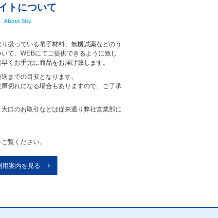
イトについて
About Site
取り扱っている電子材料、無機試薬などのう
いて、WEBにてご提供できるように致し
素早くお手元に商品をお届け致します。
発送までの目安となります。
在庫切れになる場合もありますので、ご了承
、大口のお取引などは従来通り弊社営業部に
。
をご覧ください。
利用案内を見る