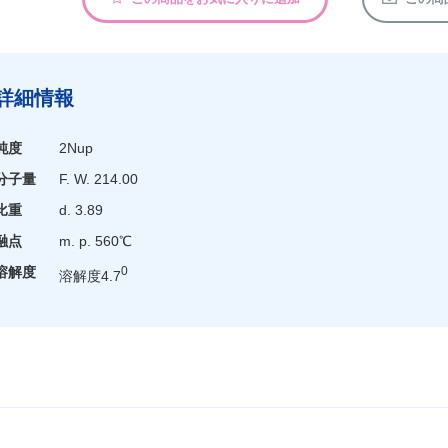
詳細情報
純度
2Nup
分子量
F. W. 214.00
比重
d. 3.89
融点
m. p. 560℃
溶解度
0
溶解度4.7