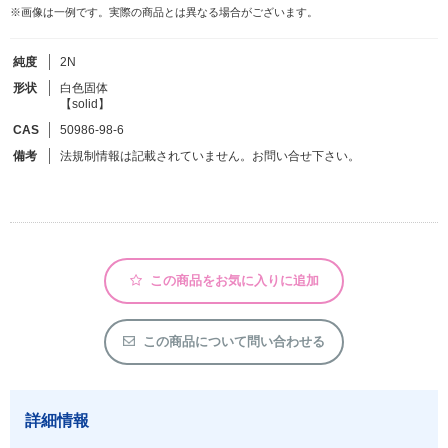
※画像は一例です。実際の商品とは異なる場合がございます。
フリーワードで検索
純度
2N
カタログコードで検索
形状
白色固体
【solid】
化学式で検索
CAS
50986-98-6
和名・英名で検索
備考
法規制情報は記載されていません。お問い合せ下さい。
CAS番号で検索
この商品をお気に入りに追加
カテゴリで検索する
商品分類
この商品について問い合わせる
化合物
形状詳細
詳細情報