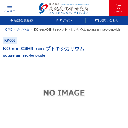
メニュー
カート
新規会員登録
ログイン
お問い合わせ
HOME
カリウム
KO-sec-C
4
H
9
sec-ブトキシカリウム
potassium sec-butoxide
元素記号で検索する
KK006
元素周期表をタップすると、拡大表示されます。拡大した表から元素記号をタップ
KO-sec-C
4
H
9
sec-ブトキシカリウム
し、一覧へ移動してください。
potassium sec-butoxide
青色が取り扱い対象元素です。
常温常圧で気体であり、弊社では取り扱いしておりません。
放射性元素または人工元素であり、弊社では取り扱いしておりません。
キーワードで検索する