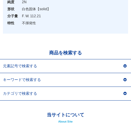
アウトレット
純度
2N
形状
白色固体
【solid】
化学教材・オリジナルグッズ
分子量
F. W. 112.21
特性
不揮発性
商品を検索する
元素記号で検索する
キーワードで検索する
カテゴリで検索する
当サイトについて
About Site