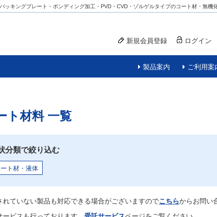
バッキングプレート・ボンディング加工・PVD・CVD・ゾルゲルタイプのコート材・無機
新規会員登録
ログイン
製品案内
ご利用案
ート材料
一覧
状分類で絞り込む
コート材・液体
されていない製品も対応できる場合がございますので
こちら
からお問い
サービスも行っております。
受託サービス
ページをご覧ください。