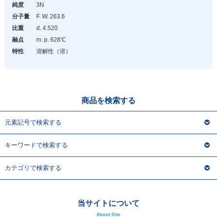
アウトレット
純度
3N
分子量
F. W. 263.6
化学教材・オリジナルグッズ
比重
d. 4.52
0
融点
m. p. 628℃
特性
溶解性（溶）
商品を検索する
元素記号で検索する
キーワードで検索する
カテゴリで検索する
当サイトについて
About Site