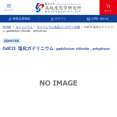
メニュー
カート
新規会員登録
ログイン
お問い合わせ
HOME
ガドリニウム
ガドリニウム塩及びハロゲン化物
GdCl
3
塩化ガドリニウ
元素記号で検索する
ム
gadolinium chloride，anhydrous
GDH07XB
元素周期表をタップすると、拡大表示されます。拡大した表から元素記号をタップ
し、一覧へ移動してください。
GdCl
3
塩化ガドリニウム
gadolinium chloride，anhydrous
青色が取り扱い対象元素です。
常温常圧で気体であり、弊社では取り扱いしておりません。
放射性元素または人工元素であり、弊社では取り扱いしておりません。
キーワードで検索する