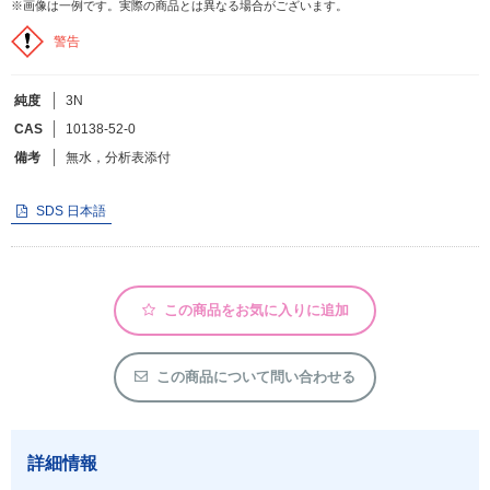
※画像は一例です。実際の商品とは異なる場合がございます。
警告
フリーワードで検索
カタログコードで検索
純度
3N
化学式で検索
CAS
10138-52-0
備考
無水，分析表添付
和名・英名で検索
CAS番号で検索
SDS 日本語
この商品をお気に入りに追加
カテゴリで検索する
商品分類
この商品について問い合わせる
化合物
形状詳細
詳細情報