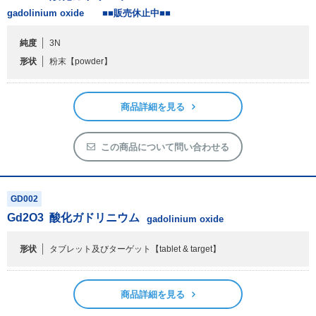
gadolinium oxide ■■販売休止中■■
フリーワードで検索
純度
3N
カタログコードで検索
形状
粉末
【powder】
化学式で検索
和名・英名で検索
商品詳細を見る
CAS番号で検索
この商品について問い合わせる
GD002
カテゴリで検索する
Gd
2
O
3
酸化ガドリニウム
gadolinium oxide
商品分類
形状
タブレット及びターゲット
【tablet & target】
化合物
形状詳細
商品詳細を見る