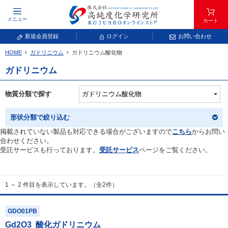
メニュー
カート
新規会員登録
ログイン
お問い合わせ
HOME
ガドリニウム
ガドリニウム酸化物
元素記号で検索する
ガドリニウム
元素周期表をタップすると、拡大表示されます。拡大した表から元素記号をタップ
し、一覧へ移動してください。
物質分類で探す
青色が取り扱い対象元素です。
形状分類で絞り込む
掲載されていない製品も対応できる場合がございますので
こちら
からお問い
合わせください。
受託サービスも行っております。
受託サービス
ページをご覧ください。
1 ～ 2 件目を表示しています。（全2件）
常温常圧で気体であり、弊社では取り扱いしておりません。
放射性元素または人工元素であり、弊社では取り扱いしておりません。
GDO01PB
Gd
2
O
3
酸化ガドリニウム
キーワードで検索する