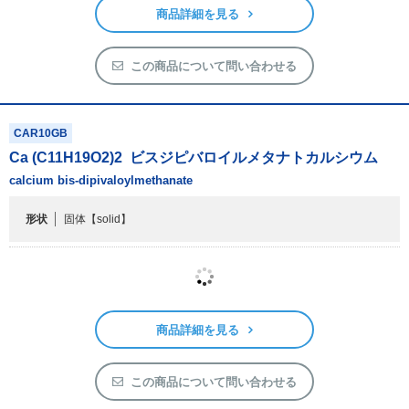
商品詳細を見る
この商品について問い合わせる
CAR10GB
Ca (C
11
H
19
O
2
)
2
ビスジピバロイルメタナトカルシウム
calcium bis-dipivaloylmethanate
形状
固体
【solid】
10g
10g
111,200円
受注生産
発送予定:約2ヶ月（応相談）
受注生産