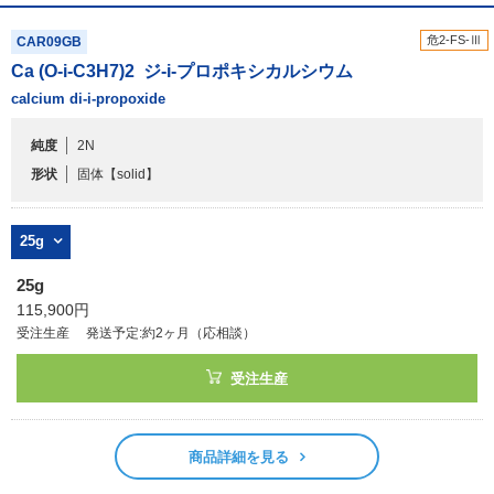
危2-FS-Ⅲ
CAR09GB
Ca (O-i-C
3
H
7
)
2
ジ-i-プロポキシカルシウム
calcium di-i-propoxide
純度
2N
形状
固体
【solid】
25g
25g
115,900円
受注生産
発送予定:約2ヶ月（応相談）
受注生産
商品詳細を見る