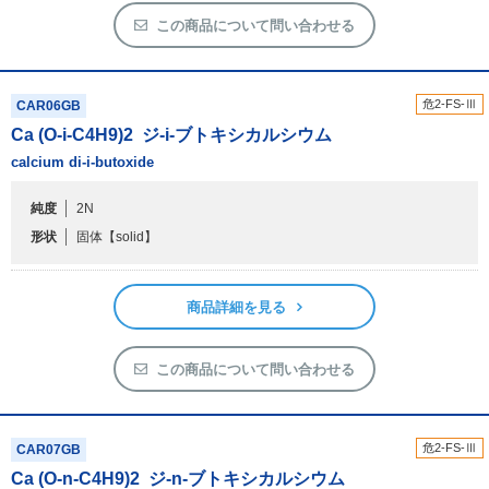
この商品について問い合わせる
危2-FS-Ⅲ
CAR06GB
Ca (O-i-C
4
H
9
)
2
ジ-i-ブトキシカルシウム
calcium di-i-butoxide
純度
2N
形状
固体
【solid】
商品詳細を見る
この商品について問い合わせる
危2-FS-Ⅲ
CAR07GB
Ca (O-n-C
4
H
9
)
2
ジ-n-ブトキシカルシウム