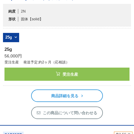
純度
2N
フリーワードで検索
形状
固体
【solid】
カタログコードで検索
化学式で検索
25g
和名・英名で検索
25g
CAS番号で検索
56,000円
受注生産
発送予定:約2ヶ月（応相談）
受注生産
カテゴリで検索する
商品詳細を見る
商品分類
化合物
この商品について問い合わせる
形状詳細