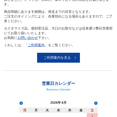
当サイトについて
About Site
（株）高純度化学研究所にて取り扱っている電子材料、無機試薬などの
うち、特にご利用の多いものについて、WEBにてご提供できるように
致しました。いつでも、簡単に、素早くお手元に商品をお届け致しま
す。
商品明細にあります納期は、発送までの目安となります。
ご注文のタイミングにより、在庫切れになる場合もありますので、ご了
承ください。
カスタマイズ品、個別受注品、大口のお取引などは従来通り弊社営業部
にてお取り扱いいたします。
お気軽に
お問い合わせ
下さい。
くわしくは、「
ご利用案内
」をご覧ください。
ご利用案内を見る