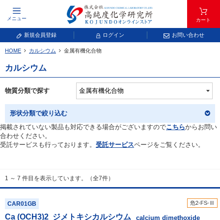
メニュー
カート
新規会員登録
ログイン
お問い合わせ
HOME
カルシウム
金属有機化合物
元素記号で検索する
カルシウム
元素周期表をタップすると、拡大表示されます。拡大した表から元素記号をタップ
し、一覧へ移動してください。
物質分類で探す
青色が取り扱い対象元素です。
形状分類で絞り込む
掲載されていない製品も対応できる場合がございますので
こちら
からお問い
合わせください。
受託サービスも行っております。
受託サービス
ページをご覧ください。
1 ～ 7 件目を表示しています。（全7件）
常温常圧で気体であり、弊社では取り扱いしておりません。
放射性元素または人工元素であり、弊社では取り扱いしておりません。
危2-FS-Ⅲ
CAR01GB
Ca (OCH
3
)
2
ジメトキシカルシウム
キーワードで検索する
calcium dimethoxide