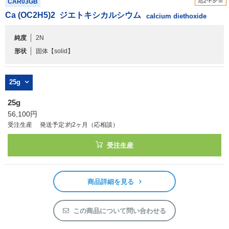
危2-FS-Ⅲ
CAR03GB
アウトレット
Ca (OC
2
H
5
)
2
ジエトキシカルシウム
calcium diethoxide
化学教材・オリジナルグッズ
純度
2N
形状
固体
【solid】
25g
25g
56,100円
受注生産
発送予定:約2ヶ月（応相談）
受注生産
商品詳細を見る
この商品について問い合わせる