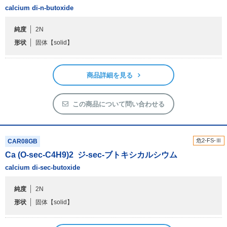
calcium di-n-butoxide
純度
2N
形状
固体
【solid】
商品詳細を見る
この商品について問い合わせる
危2-FS-Ⅲ
CAR08GB
Ca (O-sec-C
4
H
9
)
2
ジ-sec-ブトキシカルシウム
calcium di-sec-butoxide
純度
2N
形状
固体
【solid】