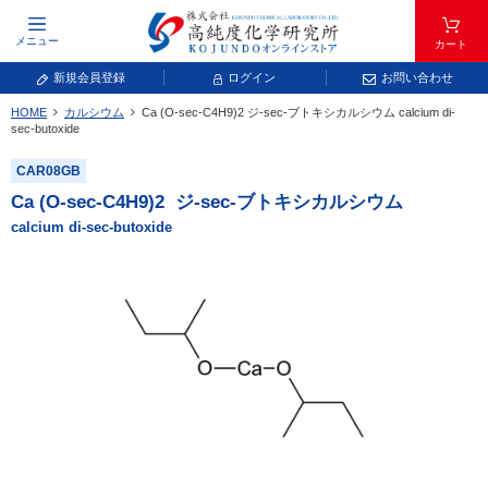
メニュー
カート
新規会員登録
ログイン
お問い合わせ
HOME
カルシウム
Ca (O-sec-C
4
H
9
)
2
ジ-sec-ブトキシカルシウム
calcium di-
元素記号で検索する
sec-butoxide
CAR08GB
元素周期表をタップすると、拡大表示されます。拡大した表から元素記号をタップ
し、一覧へ移動してください。
Ca (O-sec-C
4
H
9
)
2
ジ-sec-ブトキシカルシウム
青色が取り扱い対象元素です。
calcium di-sec-butoxide
常温常圧で気体であり、弊社では取り扱いしておりません。
放射性元素または人工元素であり、弊社では取り扱いしておりません。
キーワードで検索する