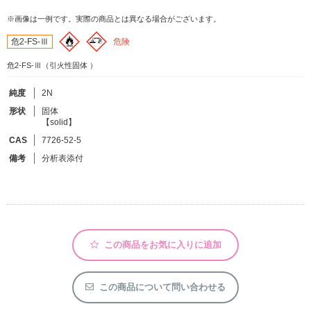
※画像は一例です。実際の商品とは異なる場合がございます。
フリーワードで検索
危険
危2-FS-Ⅲ
カタログコードで検索
危2-FS-Ⅲ（引火性固体 ）
化学式で検索
純度
2N
和名・英名で検索
形状
固体
【solid】
CAS番号で検索
CAS
7726-52-5
備考
分析表添付
カテゴリで検索する
商品分類
この商品をお気に入りに追加
化合物
形状詳細
この商品について問い合わせる