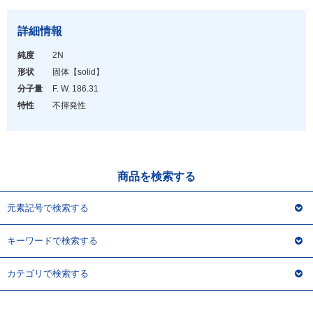
アウトレット
化学教材・オリジナルグッズ
詳細情報
純度
2N
形状
固体
【solid】
分子量
F. W. 186.31
特性
不揮発性
商品を検索する
元素記号で検索する
キーワードで検索する
カテゴリで検索する