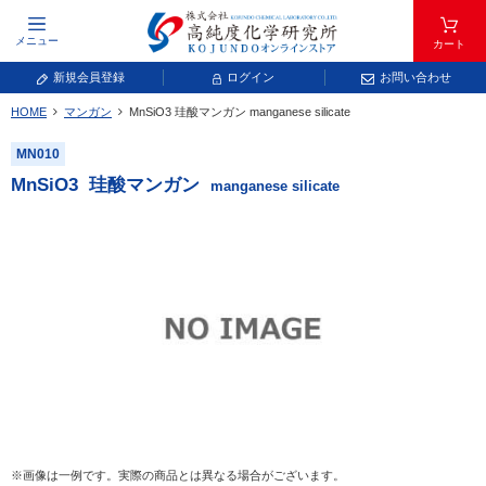
メニュー
カート
新規会員登録
ログイン
お問い合わせ
HOME
マンガン
MnSiO
3
珪酸マンガン
manganese silicate
元素記号で検索する
MN010
元素周期表をタップすると、拡大表示されます。拡大した表から元素記号をタップ
MnSiO
3
珪酸マンガン
manganese silicate
し、一覧へ移動してください。
青色が取り扱い対象元素です。
常温常圧で気体であり、弊社では取り扱いしておりません。
放射性元素または人工元素であり、弊社では取り扱いしておりません。
※画像は一例です。実際の商品とは異なる場合がございます。
キーワードで検索する