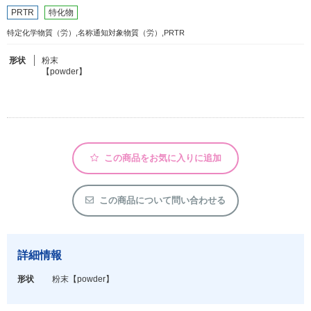
PRTR
特化物
特定化学物質（労）,名称通知対象物質（労）,PRTR
フリーワードで検索
カタログコードで検索
形状
粉末
【powder】
化学式で検索
和名・英名で検索
CAS番号で検索
この商品をお気に入りに追加
この商品について問い合わせる
カテゴリで検索する
商品分類
詳細情報
化合物
形状
粉末
【powder】
形状詳細