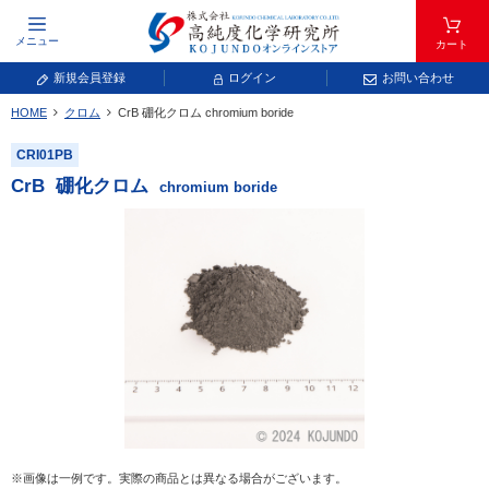
メニュー
カート
新規会員登録
ログイン
お問い合わせ
HOME
クロム
CrB
硼化クロム
chromium boride
元素記号で検索する
CRI01PB
元素周期表をタップすると、拡大表示されます。拡大した表から元素記号をタップ
CrB
硼化クロム
chromium boride
し、一覧へ移動してください。
青色が取り扱い対象元素です。
常温常圧で気体であり、弊社では取り扱いしておりません。
放射性元素または人工元素であり、弊社では取り扱いしておりません。
※画像は一例です。実際の商品とは異なる場合がございます。
キーワードで検索する