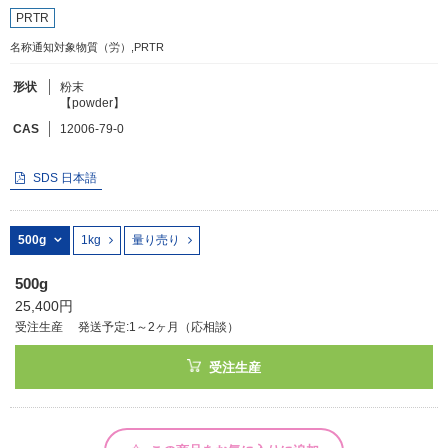
PRTR
名称通知対象物質（労）,PRTR
フリーワードで検索
カタログコードで検索
形状
粉末
【powder】
化学式で検索
CAS
12006-79-0
和名・英名で検索
SDS 日本語
CAS番号で検索
500g
1kg
量り売り
500g
カテゴリで検索する
25,400円
受注生産
発送予定:1～2ヶ月（応相談）
商品分類
受注生産
化合物
形状詳細