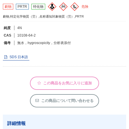
危険
劇物
PRTR
特化物
フリーワードで検索
劇物,特定化学物質（労）,名称通知対象物質（労）,PRTR
カタログコードで検索
純度
4N
化学式で検索
CAS
10108-64-2
備考
無水，hygroscopicity，分析表添付
和名・英名で検索
CAS番号で検索
SDS 日本語
この商品をお気に入りに追加
カテゴリで検索する
商品分類
この商品について問い合わせる
化合物
形状詳細
詳細情報