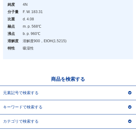
アウトレット
純度
4N
分子量
F. W. 183.31
化学教材・オリジナルグッズ
比重
d. 4.08
融点
m. p. 568℃
沸点
b. p. 960℃
溶解度
溶解度90
0
，EtOH(1.52
15
)
特性
吸湿性
商品を検索する
元素記号で検索する
キーワードで検索する
カテゴリで検索する