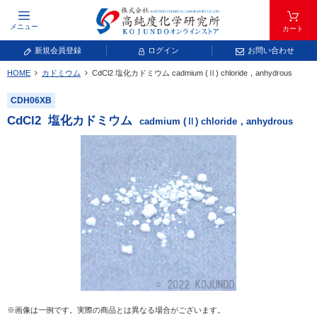
メニュー
カート
新規会員登録
ログイン
お問い合わせ
HOME
カドミウム
CdCl
2
塩化カドミウム
cadmium (Ⅱ) chloride，anhydrous
元素記号で検索する
CDH06XB
元素周期表をタップすると、拡大表示されます。拡大した表から元素記号をタップ
CdCl
2
塩化カドミウム
cadmium (Ⅱ) chloride，anhydrous
し、一覧へ移動してください。
青色が取り扱い対象元素です。
常温常圧で気体であり、弊社では取り扱いしておりません。
放射性元素または人工元素であり、弊社では取り扱いしておりません。
※画像は一例です。実際の商品とは異なる場合がございます。
キーワードで検索する