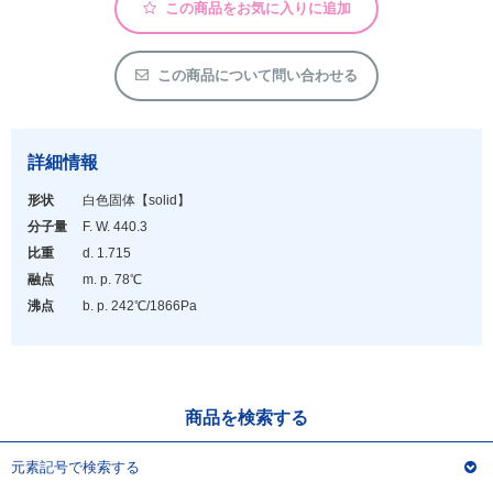
アウトレット
この商品をお気に入りに追加
化学教材・オリジナルグッズ
この商品について問い合わせる
詳細情報
形状
白色固体
【solid】
分子量
F. W. 440.3
比重
d. 1.715
融点
m. p. 78℃
沸点
b. p. 242℃/1866Pa
商品を検索する
元素記号で検索する