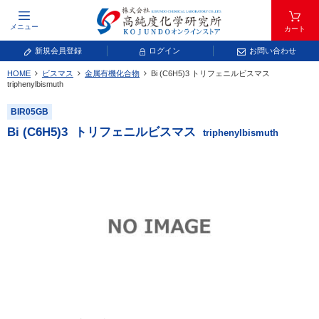
メニュー
カート
新規会員登録
ログイン
お問い合わせ
HOME
ビスマス
金属有機化合物
Bi (C
6
H
5
)
3
トリフェニルビスマス
元素記号で検索する
triphenylbismuth
BIR05GB
元素周期表をタップすると、拡大表示されます。拡大した表から元素記号をタップ
し、一覧へ移動してください。
Bi (C
6
H
5
)
3
トリフェニルビスマス
triphenylbismuth
青色が取り扱い対象元素です。
常温常圧で気体であり、弊社では取り扱いしておりません。
放射性元素または人工元素であり、弊社では取り扱いしておりません。
キーワードで検索する