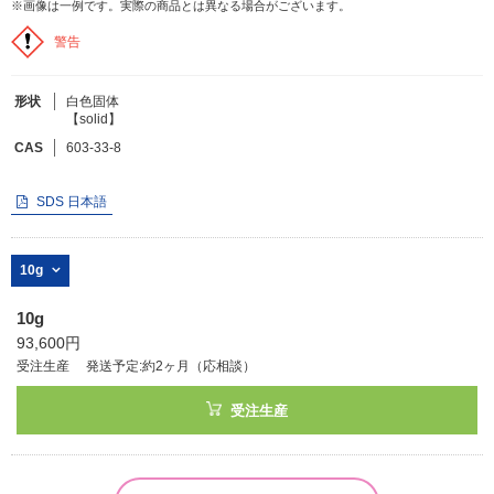
※画像は一例です。実際の商品とは異なる場合がございます。
警告
フリーワードで検索
カタログコードで検索
形状
白色固体
【solid】
化学式で検索
CAS
603-33-8
和名・英名で検索
CAS番号で検索
SDS 日本語
10g
10g
カテゴリで検索する
93,600円
受注生産
発送予定:約2ヶ月（応相談）
商品分類
受注生産
化合物
形状詳細