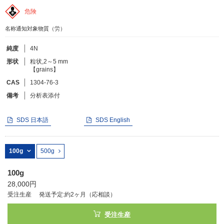
危険
フリーワードで検索
名称通知対象物質（労）
カタログコードで検索
純度
4N
化学式で検索
形状
粒状,2～5 mm
【grains】
和名・英名で検索
CAS
1304-76-3
CAS番号で検索
備考
分析表添付
SDS 日本語
SDS English
カテゴリで検索する
100g
500g
商品分類
100g
28,000円
化合物
受注生産
発送予定:約2ヶ月（応相談）
形状詳細
受注生産