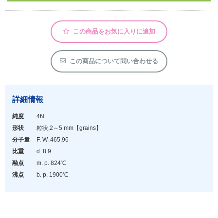
アウトレット
化学教材・オリジナルグッズ
この商品をお気に入りに追加
この商品について問い合わせる
詳細情報
純度
4N
形状
粒状,2～5 mm
【grains】
分子量
F. W. 465.96
比重
d. 8.9
融点
m. p. 824℃
沸点
b. p. 1900℃