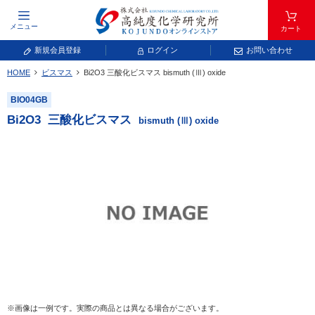
メニュー
カート
新規会員登録
ログイン
お問い合わせ
HOME
ビスマス
Bi
2
O
3
三酸化ビスマス
bismuth (Ⅲ) oxide
元素記号で検索する
BIO04GB
元素周期表をタップすると、拡大表示されます。拡大した表から元素記号をタップ
Bi
2
O
3
三酸化ビスマス
bismuth (Ⅲ) oxide
し、一覧へ移動してください。
青色が取り扱い対象元素です。
常温常圧で気体であり、弊社では取り扱いしておりません。
放射性元素または人工元素であり、弊社では取り扱いしておりません。
※画像は一例です。実際の商品とは異なる場合がございます。
キーワードで検索する