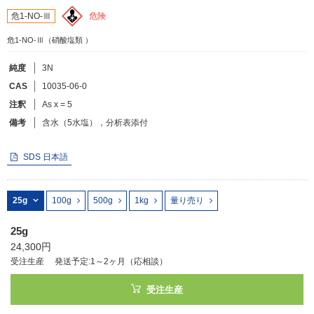
危険
危1-NO-Ⅲ
フリーワードで検索
危1-NO-Ⅲ（硝酸塩類 ）
カタログコードで検索
純度
3N
化学式で検索
CAS
10035-06-0
注釈
As x = 5
和名・英名で検索
備考
含水（5水塩），分析表添付
CAS番号で検索
SDS 日本語
25g
100g
500g
1kg
量り売り
カテゴリで検索する
25g
商品分類
24,300円
化合物
受注生産
発送予定:1～2ヶ月（応相談）
形状詳細
受注生産