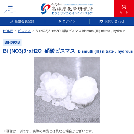
メニュー
カート
新規会員登録
ログイン
お問い合わせ
HOME
ビスマス
Bi (NO
3
)
3
･xH
2
O
硝酸ビスマス
bismuth (Ⅲ) nitrate，hydrous
元素記号で検索する
BIH09XB
元素周期表をタップすると、拡大表示されます。拡大した表から元素記号をタップ
Bi (NO
3
)
3
･xH
2
O
硝酸ビスマス
bismuth (Ⅲ) nitrate，hydrous
し、一覧へ移動してください。
青色が取り扱い対象元素です。
常温常圧で気体であり、弊社では取り扱いしておりません。
放射性元素または人工元素であり、弊社では取り扱いしておりません。
※画像は一例です。実際の商品とは異なる場合がございます。
キーワードで検索する