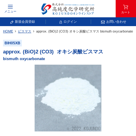
メニュー
カート
新規会員登録
ログイン
お問い合わせ
HOME
ビスマス
approx. (BiO)
2
(CO
3
)
オキシ炭酸ビスマス
bismuth oxycarbonate
元素記号で検索する
BIH05XB
元素周期表をタップすると、拡大表示されます。拡大した表から元素記号をタップ
approx. (BiO)
2
(CO
3
)
オキシ炭酸ビスマス
し、一覧へ移動してください。
bismuth oxycarbonate
青色が取り扱い対象元素です。
常温常圧で気体であり、弊社では取り扱いしておりません。
放射性元素または人工元素であり、弊社では取り扱いしておりません。
キーワードで検索する