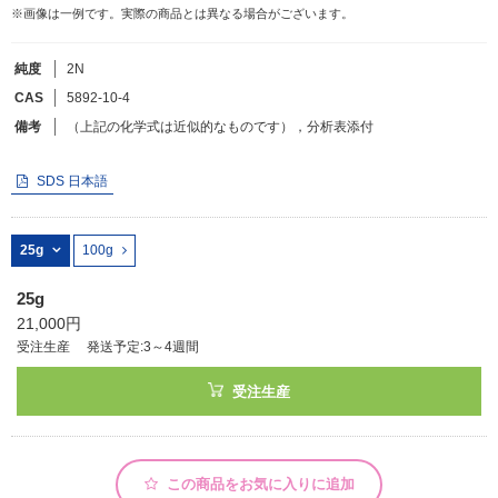
※画像は一例です。実際の商品とは異なる場合がございます。
フリーワードで検索
純度
2N
カタログコードで検索
CAS
5892-10-4
備考
（上記の化学式は近似的なものです），分析表添付
化学式で検索
和名・英名で検索
SDS 日本語
CAS番号で検索
25g
100g
25g
21,000円
カテゴリで検索する
受注生産
発送予定:3～4週間
商品分類
受注生産
化合物
形状詳細
この商品をお気に入りに追加