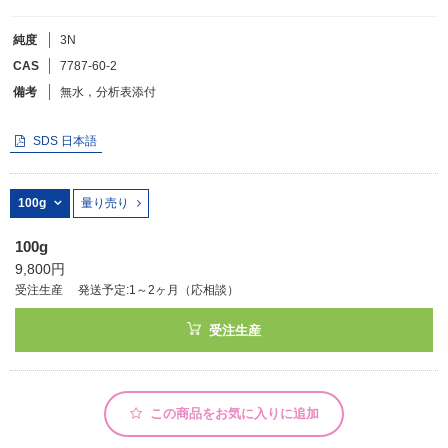
純度
3N
フリーワードで検索
CAS
7787-60-2
カタログコードで検索
備考
無水，分析表添付
化学式で検索
SDS 日本語
和名・英名で検索
CAS番号で検索
100g
量り売り
100g
9,800円
受注生産
発送予定:1～2ヶ月（応相談）
カテゴリで検索する
受注生産
商品分類
化合物
形状詳細
この商品をお気に入りに追加