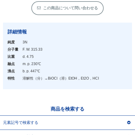
アウトレット
この商品について問い合わせる
化学教材・オリジナルグッズ
詳細情報
純度
3N
分子量
F. W. 315.33
比重
d. 4.75
融点
m. p. 230℃
沸点
b. p. 447℃
特性
溶解性（分）→BiOCl（溶）EtOH，Et
2
O，HCI
商品を検索する
元素記号で検索する