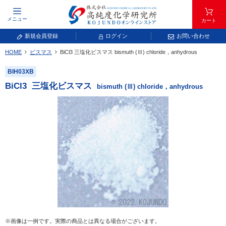
メニュー
カート
新規会員登録
ログイン
お問い合わせ
HOME
ビスマス
BiCl
3
三塩化ビスマス
bismuth (Ⅲ) chloride，anhydrous
元素記号で検索する
BIH03XB
元素周期表をタップすると、拡大表示されます。拡大した表から元素記号をタップ
BiCl
3
三塩化ビスマス
bismuth (Ⅲ) chloride，anhydrous
し、一覧へ移動してください。
青色が取り扱い対象元素です。
常温常圧で気体であり、弊社では取り扱いしておりません。
放射性元素または人工元素であり、弊社では取り扱いしておりません。
※画像は一例です。実際の商品とは異なる場合がございます。
キーワードで検索する