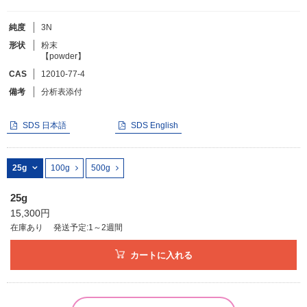
純度
3N
フリーワードで検索
形状
粉末
【powder】
カタログコードで検索
CAS
12010-77-4
化学式で検索
備考
分析表添付
和名・英名で検索
CAS番号で検索
SDS 日本語
SDS English
25g
100g
500g
25g
カテゴリで検索する
15,300円
在庫あり
発送予定:1～2週間
商品分類
カートに入れる
化合物
形状詳細