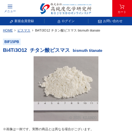
メニュー
カート
新規会員登録
ログイン
お問い合わせ
HOME
ビスマス
Bi
4
Ti
3
O
12
チタン酸ビスマス
bismuth titanate
元素記号で検索する
BIF15PB
元素周期表をタップすると、拡大表示されます。拡大した表から元素記号をタップ
Bi
4
Ti
3
O
12
チタン酸ビスマス
bismuth titanate
し、一覧へ移動してください。
青色が取り扱い対象元素です。
常温常圧で気体であり、弊社では取り扱いしておりません。
放射性元素または人工元素であり、弊社では取り扱いしておりません。
※画像は一例です。実際の商品とは異なる場合がございます。
キーワードで検索する