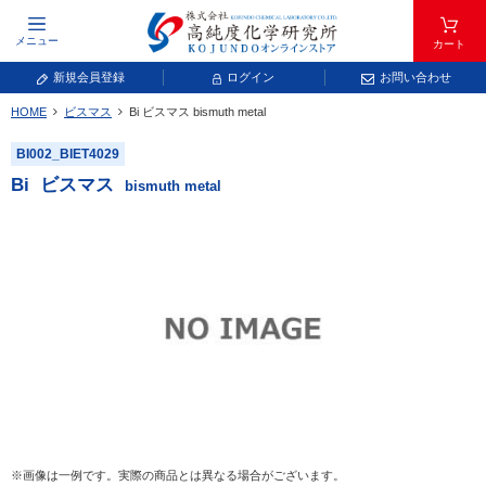
メニュー
カート
新規会員登録
ログイン
お問い合わせ
HOME
ビスマス
Bi
ビスマス
bismuth metal
元素記号で検索する
BI002_BIET4029
元素周期表をタップすると、拡大表示されます。拡大した表から元素記号をタップ
Bi
ビスマス
bismuth metal
し、一覧へ移動してください。
青色が取り扱い対象元素です。
常温常圧で気体であり、弊社では取り扱いしておりません。
放射性元素または人工元素であり、弊社では取り扱いしておりません。
※画像は一例です。実際の商品とは異なる場合がございます。
キーワードで検索する