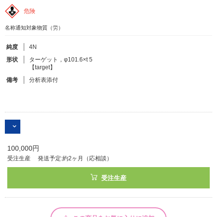
危険
フリーワードで検索
名称通知対象物質（労）
カタログコードで検索
純度
4N
化学式で検索
形状
ターゲット，φ101.6×t 5
【target】
和名・英名で検索
備考
分析表添付
CAS番号で検索
カテゴリで検索する
100,000円
受注生産
発送予定:約2ヶ月（応相談）
商品分類
受注生産
化合物
形状詳細