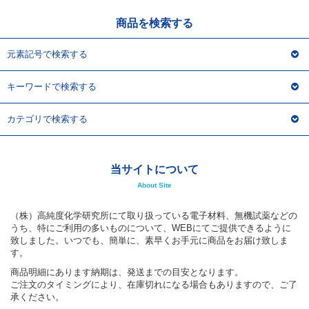
商品を検索する
フリーワードで検索
元素記号で検索する
カタログコードで検索
化学式で検索
キーワードで検索する
和名・英名で検索
カテゴリで検索する
CAS番号で検索
当サイトについて
About Site
カテゴリで検索する
（株）高純度化学研究所にて取り扱っている電子材料、無機試薬などの
うち、特にご利用の多いものについて、WEBにてご提供できるように
商品分類
致しました。いつでも、簡単に、素早くお手元に商品をお届け致しま
す。
化合物
商品明細にあります納期は、発送までの目安となります。
形状詳細
ご注文のタイミングにより、在庫切れになる場合もありますので、ご了
承ください。