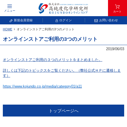
メニュー
カート
新規会員登録
ログイン
お問い合わせ
HOME
オンラインストアご利用の3つのメリット
元素記号で検索する
オンラインストアご利用の3つのメリット
元素周期表をタップすると、拡大表示されます。拡大した表から元素記号をタップ
2019/06/03
し、一覧へ移動してください。
青色が取り扱い対象元素です。
オンラインストアご利用の３つのメリットをまとめました。
詳しくは下記のトピックスをご覧ください。（弊社公式ＨＰに遷移しま
す）
https://www.kojundo.co.jp/media/category01/a11
常温常圧で気体であり、弊社では取り扱いしておりません。
トップページへ
放射性元素または人工元素であり、弊社では取り扱いしておりません。
キーワードで検索する