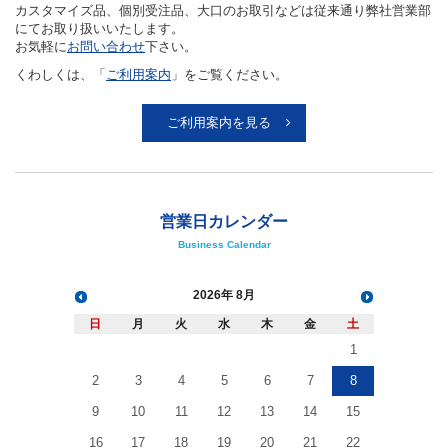
アウトレット
カスタマイズ品、個別受注品、大口のお取引などは従来通り弊社営業部
にてお取り扱いいたします。
化学教材・オリジナルグッズ
お気軽に
お問い合わせ
下さい。
くわしくは、「
ご利用案内
」をご覧ください。
ご利用案内を見る
営業日カレンダー
Business Calendar
2026
8月
日
月
火
水
木
金
土
1
2
3
4
5
6
7
8
9
10
11
12
13
14
15
16
17
18
19
20
21
22