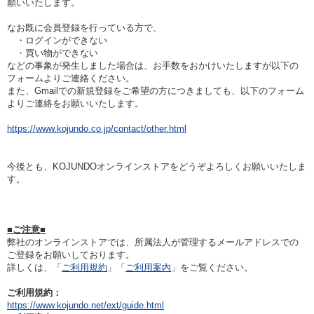
願いいたします。
なお既に会員登録を行っている方で、
フリーワードで検索
・ログインができない
・買い物ができない
カタログコードで検索
などの事象が発生しました場合は、お手数をおかけいたしますが以下の
フォームよりご連絡ください。
化学式で検索
また、Gmailでの新規登録をご希望の方につきましても、以下のフォーム
よりご連絡をお願いいたします。
和名・英名で検索
CAS番号で検索
https://www.kojundo.co.jp/contact/other.html
今後とも、KOJUNDOオンラインストアをどうぞよろしくお願いいたしま
す。
カテゴリで検索する
■ご注意■
商品分類
弊社のオンラインストアでは、所属法人が管理するメールアドレスでの
ご登録をお願いしております。
化合物
詳しくは、「
ご利用規約
」「
ご利用案内
」をご覧ください。
形状詳細
ご利用規約：
https://www.kojundo.net/ext/guide.html