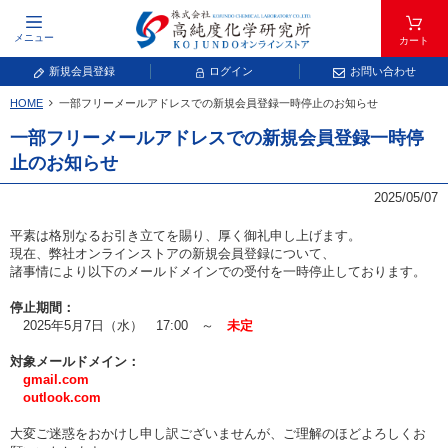
メニュー
カート
新規会員登録
ログイン
お問い合わせ
HOME
一部フリーメールアドレスでの新規会員登録一時停止のお知らせ
元素記号で検索する
一部フリーメールアドレスでの新規会員登録一時停
止のお知らせ
元素周期表をタップすると、拡大表示されます。拡大した表から元素記号をタップ
し、一覧へ移動してください。
2025/05/07
青色が取り扱い対象元素です。
平素は格別なるお引き立てを賜り、厚く御礼申し上げます。
現在、弊社オンラインストアの新規会員登録について、
諸事情により以下のメールドメインでの受付を一時停止しております。
停止期間：
2025年5月7日（水） 17:00 ～
未定
対象メールドメイン：
gmail.com
常温常圧で気体であり、弊社では取り扱いしておりません。
outlook.com
放射性元素または人工元素であり、弊社では取り扱いしておりません。
大変ご迷惑をおかけし申し訳ございませんが、ご理解のほどよろしくお
キーワードで検索する