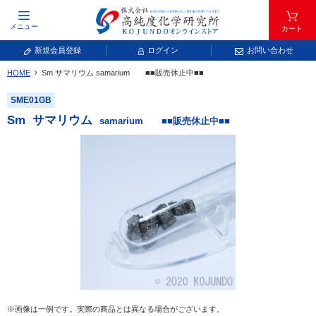
メニュー
カート
新規会員登録
ログイン
お問い合わせ
HOME
Sm
サマリウム
samarium ■■販売休止中■■
元素記号で検索する
SME01GB
元素周期表をタップすると、拡大表示されます。拡大した表から元素記号をタップ
Sm
サマリウム
samarium ■■販売休止中■■
し、一覧へ移動してください。
青色が取り扱い対象元素です。
常温常圧で気体であり、弊社では取り扱いしておりません。
放射性元素または人工元素であり、弊社では取り扱いしておりません。
※画像は一例です。実際の商品とは異なる場合がございます。
キーワードで検索する