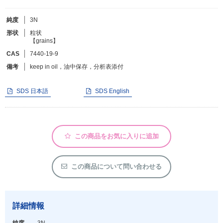
純度
3N
フリーワードで検索
形状
粒状
【grains】
カタログコードで検索
CAS
7440-19-9
化学式で検索
備考
keep in oil，油中保存，分析表添付
和名・英名で検索
CAS番号で検索
SDS 日本語
SDS English
この商品をお気に入りに追加
カテゴリで検索する
商品分類
この商品について問い合わせる
化合物
形状詳細
詳細情報