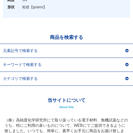
純度
3N
アウトレット
形状
粒状
【grains】
化学教材・オリジナルグッズ
商品を検索する
元素記号で検索する
キーワードで検索する
カテゴリで検索する
当サイトについて
About Site
（株）高純度化学研究所にて取り扱っている電子材料、無機試薬などの
うち、特にご利用の多いものについて、WEBにてご提供できるように
致しました。いつでも、簡単に、素早くお手元に商品をお届け致しま