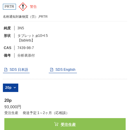
警告
PRTR
フリーワードで検索
名称通知対象物質（労）,PRTR
カタログコードで検索
純度
3N5
化学式で検索
形状
タブレット,φ10×t 5
【tablets】
和名・英名で検索
CAS
7439-98-7
CAS番号で検索
備考
分析表添付
SDS 日本語
SDS English
カテゴリで検索する
20p
商品分類
20p
93,000円
化合物
受注生産
発送予定:1～2ヶ月（応相談）
形状詳細
受注生産