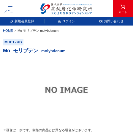
メニュー
カート
新規会員登録
ログイン
お問い合わせ
HOME
Mo
モリブデン
molybdenum
元素記号で検索する
MOE12RB
元素周期表をタップすると、拡大表示されます。拡大した表から元素記号をタップ
Mo
モリブデン
molybdenum
し、一覧へ移動してください。
青色が取り扱い対象元素です。
常温常圧で気体であり、弊社では取り扱いしておりません。
放射性元素または人工元素であり、弊社では取り扱いしておりません。
※画像は一例です。実際の商品とは異なる場合がございます。
キーワードで検索する