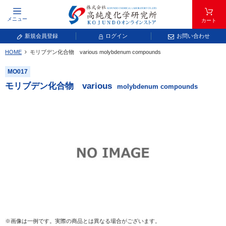
メニュー
カート
新規会員登録
ログイン
お問い合わせ
HOME
モリブデン化合物 various
molybdenum compounds
元素記号で検索する
MO017
元素周期表をタップすると、拡大表示されます。拡大した表から元素記号をタップ
モリブデン化合物 various
molybdenum compounds
し、一覧へ移動してください。
青色が取り扱い対象元素です。
常温常圧で気体であり、弊社では取り扱いしておりません。
放射性元素または人工元素であり、弊社では取り扱いしておりません。
※画像は一例です。実際の商品とは異なる場合がございます。
キーワードで検索する