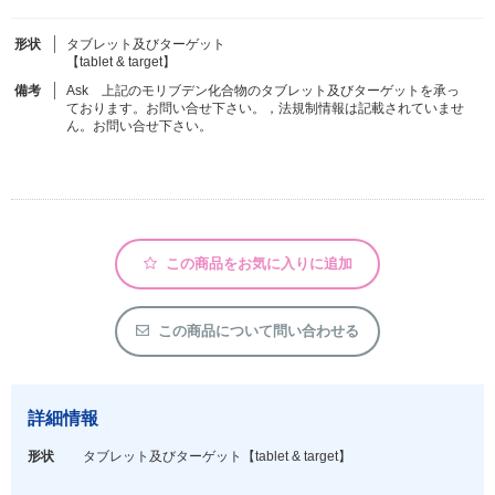
形状
タブレット及びターゲット
フリーワードで検索
【tablet & target】
備考
Ask 上記のモリブデン化合物のタブレット及びターゲットを承っ
カタログコードで検索
ております。お問い合せ下さい。，法規制情報は記載されていませ
ん。お問い合せ下さい。
化学式で検索
和名・英名で検索
CAS番号で検索
この商品をお気に入りに追加
カテゴリで検索する
この商品について問い合わせる
商品分類
化合物
詳細情報
形状詳細
形状
タブレット及びターゲット
【tablet & target】