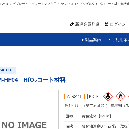
バッキングプレート・ボンディング加工・PVD・CVD・ゾルゲルタイプのコート材・無機
新規会員登録
ログイン
製品案内
ご利用案
S01LB
M-HF04 HfO
コート材料
2
危4-2-非Ⅲ
PRTR
危4-2-非Ⅲ（第二石油類 ）,有機則（
形状
黄色液体
【liquid】
備考
酸化物濃度0.4mol/㍑，取