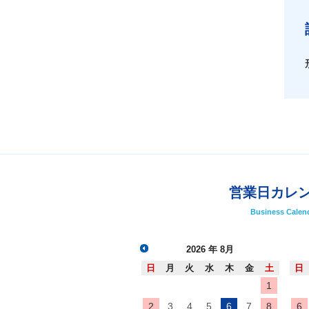
営業日カレ
Business Calen
2026
年 8月
日
月
火
水
木
金
土
日
1
2
3
4
5
6
7
8
6