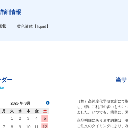
詳細情報
形状
黄色液体
【liquid】
ンダー
当サ
dar
（株）高純度化学研究所にて
2026
年 9月
ち、特にご利用の多いものにつ
月
火
水
木
金
土
ました。いつでも、簡単に、
1
2
3
4
5
商品明細にあります納期は、
ご注文のタイミングにより、
7
8
9
10
11
12