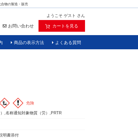
化合物の製造・販売
ようこそ ゲスト さん
お問い合わせ
カートを見る
内
商品の表示方法
よくある質問
危険
労）,名称通知対象物質（労）,PRTR
扱説明書添付