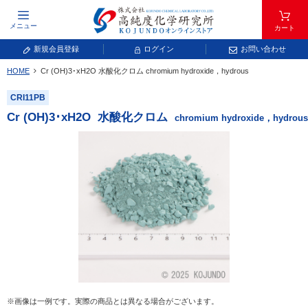
メニュー
カート
新規会員登録
ログイン
お問い合わせ
HOME
Cr (OH)
3
･xH
2
O
水酸化クロム
chromium hydroxide，hydrous
元素記号で検索する
CRI11PB
元素周期表をタップすると、拡大表示されます。拡大した表から元素記号をタップ
Cr (OH)
3
･xH
2
O
水酸化クロム
chromium hydroxide，hydrous
し、一覧へ移動してください。
青色が取り扱い対象元素です。
常温常圧で気体であり、弊社では取り扱いしておりません。
放射性元素または人工元素であり、弊社では取り扱いしておりません。
※画像は一例です。実際の商品とは異なる場合がございます。
キーワードで検索する