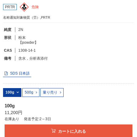
危険
PRTR
フリーワードで検索
名称通知対象物質（労）,PRTR
カタログコードで検索
純度
2N
化学式で検索
形状
粉末
【powder】
和名・英名で検索
CAS
1308-14-1
CAS番号で検索
備考
含水，分析表添付
SDS 日本語
カテゴリで検索する
100g
500g
量り売り
商品分類
100g
11,200円
化合物
在庫あり
発送予定:2～3日
形状詳細
カートに入れる