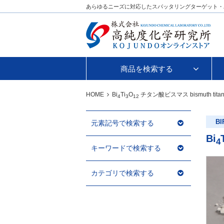
あらゆるニーズに対応したスパッタリングターゲット・
商品を検索する
HOME
Bi
Ti
O
チタン酸ビスマス
bismuth tita
4
3
12
BI
元素記号で検索する
Bi
4
キーワードで検索する
カテゴリで検索する