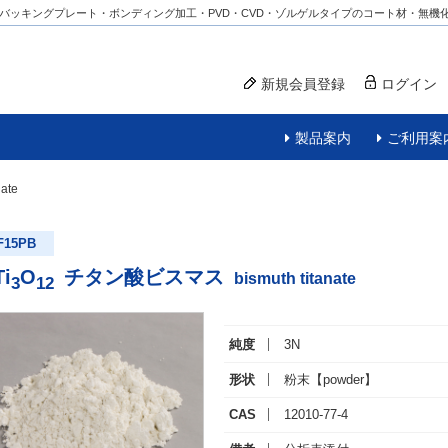
バッキングプレート・ボンディング加工・PVD・CVD・ゾルゲルタイプのコート材・無機
新規会員登録
ログイン
製品案内
ご利用案
nate
F15PB
Ti
O
チタン酸ビスマス
bismuth titanate
3
12
純度
3N
形状
粉末
【powder】
CAS
12010-77-4