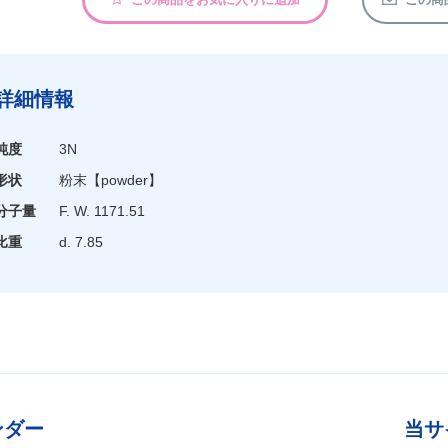
詳細情報
純度
3N
形状
粉末
【powder】
分子量
F. W. 1171.51
比重
d. 7.85
ンダー
当サ