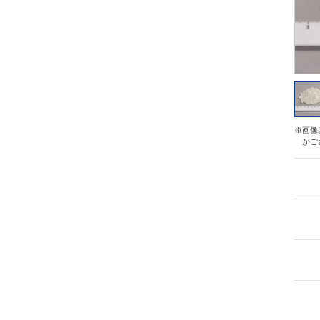
※画像
がご