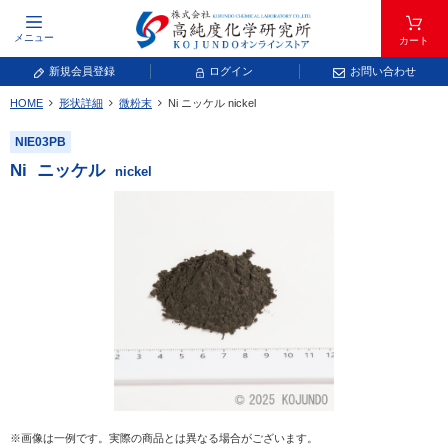
メニュー
カート
新規会員登録
ログイン
お問い合わせ
HOME
形状詳細
微粉末
Ni
ニッケル
nickel
元素記号で検索する
NIE03PB
元素周期表をタップすると、拡大表示されます。拡大した表から元素記号をタップ
Ni
ニッケル
nickel
し、一覧へ移動してください。
青色が取り扱い対象元素です。
常温常圧で気体であり、弊社では取り扱いしておりません。
放射性元素または人工元素であり、弊社では取り扱いしておりません。
※画像は一例です。実際の商品とは異なる場合がございます。
キーワードで検索する