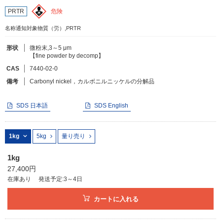
危険
PRTR
フリーワードで検索
名称通知対象物質（労）,PRTR
カタログコードで検索
形状
微粉末,3～5 μm
【fine powder by decomp】
化学式で検索
CAS
7440-02-0
和名・英名で検索
備考
Carbonyl nickel，カルボニルニッケルの分解品
CAS番号で検索
SDS 日本語
SDS English
1kg
5kg
量り売り
カテゴリで検索する
1kg
商品分類
27,400円
在庫あり
発送予定:3～4日
化合物
カートに入れる
形状詳細