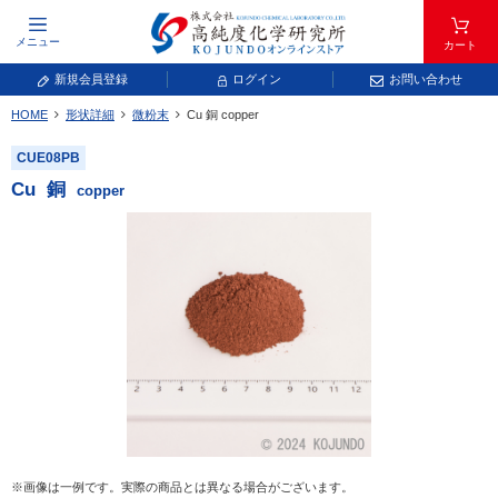
メニュー
カート
新規会員登録
ログイン
お問い合わせ
HOME
形状詳細
微粉末
Cu
銅
copper
元素記号で検索する
CUE08PB
元素周期表をタップすると、拡大表示されます。拡大した表から元素記号をタップ
Cu
銅
copper
し、一覧へ移動してください。
青色が取り扱い対象元素です。
常温常圧で気体であり、弊社では取り扱いしておりません。
放射性元素または人工元素であり、弊社では取り扱いしておりません。
※画像は一例です。実際の商品とは異なる場合がございます。
キーワードで検索する