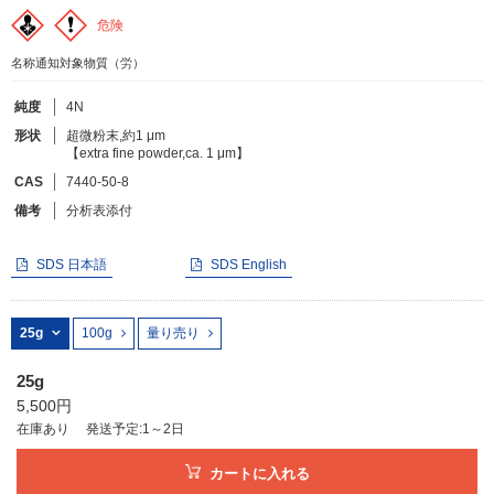
危険
フリーワードで検索
名称通知対象物質（労）
カタログコードで検索
純度
4N
化学式で検索
形状
超微粉末,約1 μm
【extra fine powder,ca. 1 μm】
和名・英名で検索
CAS
7440-50-8
CAS番号で検索
備考
分析表添付
SDS 日本語
SDS English
カテゴリで検索する
25g
100g
量り売り
商品分類
25g
5,500円
化合物
在庫あり
発送予定:1～2日
形状詳細
カートに入れる