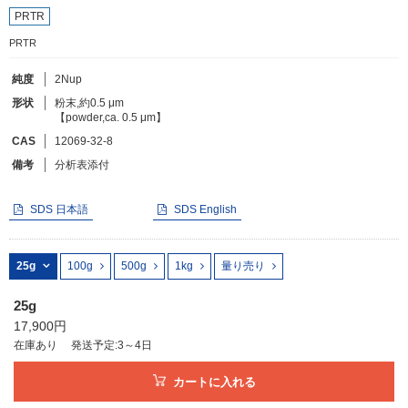
PRTR
PRTR
フリーワードで検索
カタログコードで検索
純度
2Nup
形状
粉末,約0.5 μm
化学式で検索
【powder,ca. 0.5 μm】
和名・英名で検索
CAS
12069-32-8
備考
分析表添付
CAS番号で検索
SDS 日本語
SDS English
25g
100g
500g
1kg
量り売り
カテゴリで検索する
商品分類
25g
17,900円
化合物
在庫あり
発送予定:3～4日
形状詳細
カートに入れる