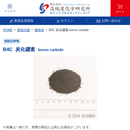
メニュー
カート
新規会員登録
ログイン
お問い合わせ
HOME
形状詳細
微粉末
B
4
C
炭化硼素
boron carbide
元素記号で検索する
BBI10PB
元素周期表をタップすると、拡大表示されます。拡大した表から元素記号をタップ
B
4
C
炭化硼素
boron carbide
し、一覧へ移動してください。
青色が取り扱い対象元素です。
常温常圧で気体であり、弊社では取り扱いしておりません。
放射性元素または人工元素であり、弊社では取り扱いしておりません。
※画像は一例です。実際の商品とは異なる場合がございます。
キーワードで検索する