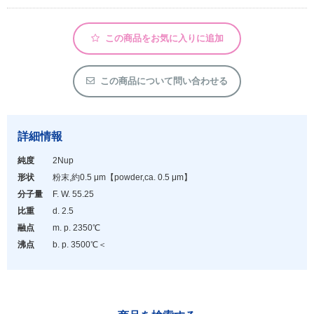
アウトレット
化学教材・オリジナルグッズ
この商品をお気に入りに追加
この商品について問い合わせる
詳細情報
純度
2Nup
形状
粉末,約0.5 μm
【powder,ca. 0.5 μm】
分子量
F. W. 55.25
比重
d. 2.5
融点
m. p. 2350℃
沸点
b. p. 3500℃＜